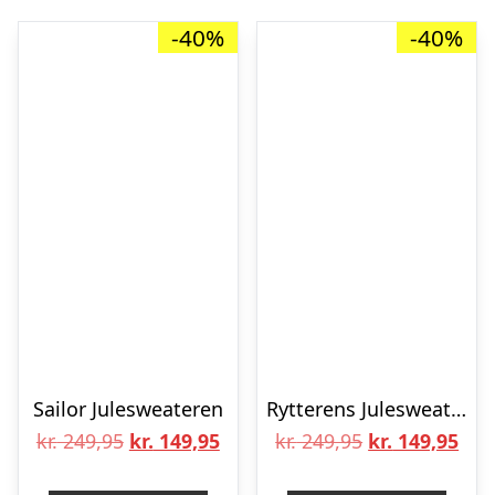
-40%
-40%
Sailor Julesweateren
Rytterens Julesweater
Den
Den
Den
De
kr.
249,95
kr.
149,95
kr.
249,95
kr.
149,95
oprindelige
aktuelle
oprindelige
aktu