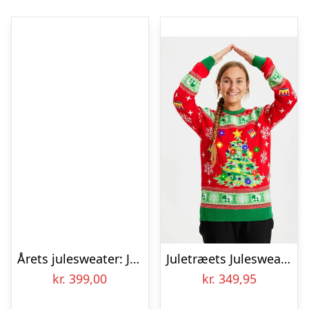
Årets julesweater: Julemandens Lille Hjælper – Børn. Ugly Christmas Sweater lavet i Danmark
Juletræets Julesweater Rød LED – dame / kvinder
kr.
399,00
kr.
349,95