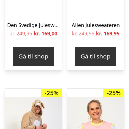
Den Svedige Julesweater
Alien Julesweateren
Den
Den
Den
De
kr.
249,95
kr.
169,00
kr.
249,95
kr.
169,95
oprindelige
aktuelle
oprindelige
aktu
pris
pris
pris
pris
Gå til shop
Gå til shop
var:
er:
var:
er:
kr. 249,95.
kr. 169,00.
kr. 249,95.
kr. 
-25%
-25%