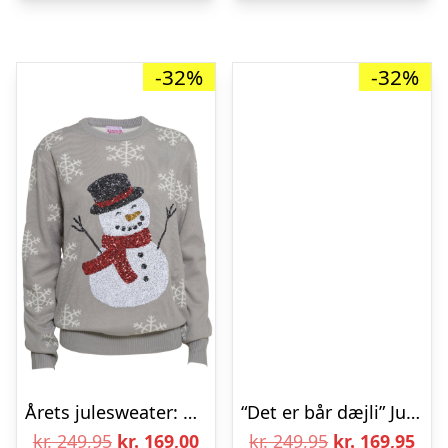
-32%
-32%
Årets julesweater: Den Søde Snemand – Børn. Ugly Christmas Sweater lavet i Danmark
“Det er bår dæjli” Julesweateren
Den
Den
Den
De
kr.
249,95
kr.
169,00
kr.
249,95
kr.
169,95