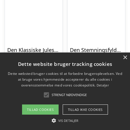
Den Klassiske Julesweater Sort – herre / mænd
Den Stemningsfyldte Julesweater Børn
×
kr.
249,95
kr.
229,95
Dette website bruger tracking cookies
Dette websted bruger cookies til at forbedre brugeroplevelsen. Ved
at bruge vores hjemmeside accepterer du alle cookies i
Gå til shop
Gå til shop
overensstemmelse med vores cookiepolitik.
Detaljer
STRENGT NØDVENDIGE
TILLAD COOKIES
TILLAD IKKE COOKIES
VIS DETALJER