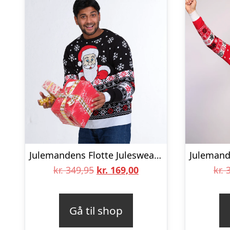
Julemandens Flotte Julesweater – herre / mænd.
Den
Den
kr.
349,95
kr.
169,00
kr.
3
oprindelige
aktuelle
pris
pris
Gå til shop
var:
er: