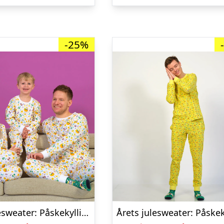
kr. 349,95.
kr. 169,00.
kr. 499,00.
-25%
Årets julesweater: Påskekyllingens Påskepyjamas – herre / mænd. Ugly Christmas Sweater lavet i Danmark