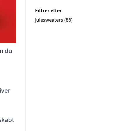
Filtrer efter
Julesweaters
(86)
om du
iver
 skabt