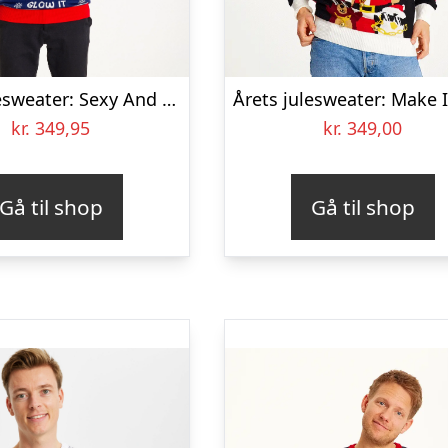
Årets julesweater: Sexy And I Glow It Blå – herre / mænd. Ugly Christmas Sweater lavet i Danmark
kr.
349,95
kr.
349,00
Gå til shop
Gå til shop