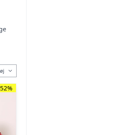
ige
-52%