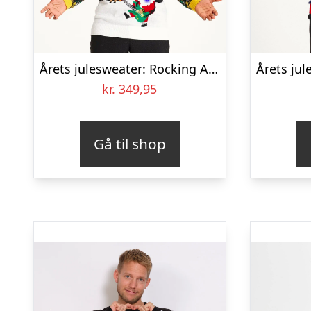
Årets julesweater: Rocking Around The Christmas Tree – herre / mænd. Ugly Christmas Sweater lavet i Danmark
kr.
349,95
Gå til shop