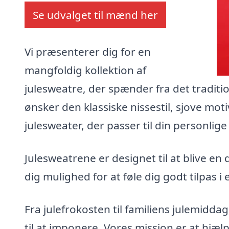
Se udvalget til mænd her
Vi præsenterer dig for en
mangfoldig kollektion af
julesweatre, der spænder fra det traditi
ønsker den klassiske nissestil, sjove moti
julesweater, der passer til din personlig
Julesweatrene er designet til at blive en 
dig mulighed for at føle dig godt tilpas
Fra julefrokosten til familiens julemidda
til at imponere. Vores mission er at hjæ