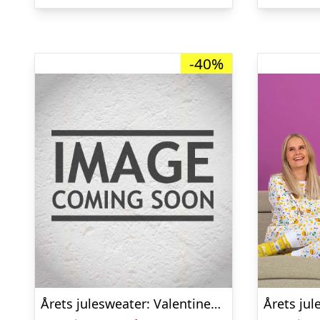
kr. 349,95.
kr. 169,00.
-40%
Årets julesweater: Valentinessæt Navy – herre / mænd. Ugly Christmas Sweater lavet i Danmark