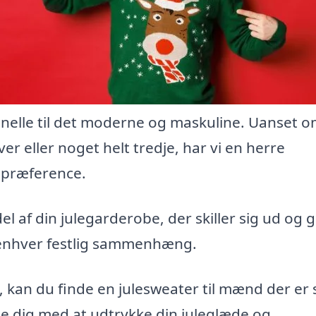
onelle til det moderne og maskuline. Uanset 
ver eller noget helt tredje, har vi en herre
e præference.
del af din julegarderobe, der skiller sig ud og g
 i enhver festlig sammenhæng.
g, kan du finde en julesweater til mænd der er
lpe dig med at udtrykke din juleglæde og