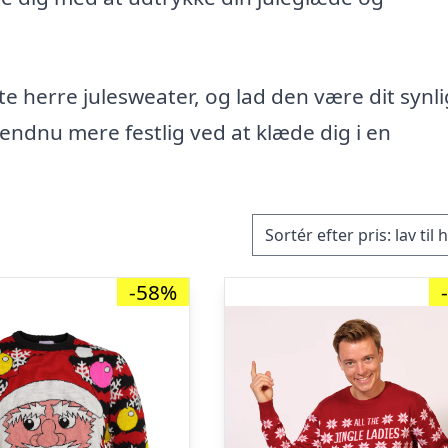
te herre julesweater, og lad den være dit synl
l endnu mere festlig ved at klæde dig i en
-58%