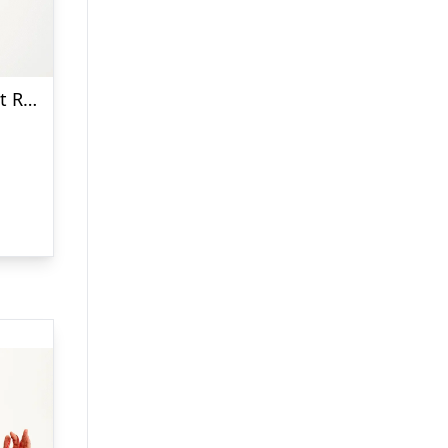
Årets julesweater: Make It Rein – herre / mænd. Ugly Christmas Sweater lavet i Danmark