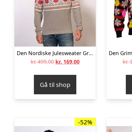
Den Nordiske Julesweater Grå – herre / mænd
Den
Den
kr.
499,00
kr.
169,00
kr.
3
oprindelige
aktuelle
pris
pris
Gå til shop
var:
er:
kr. 499,00.
kr. 169,00.
-52%