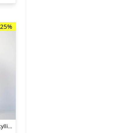
kr. 299,00.
-25%
Årets julesweater: Påskekyllingens Påskepyjamas Gul – herre / mænd. Ugly Christmas Sweater lavet i Danmark