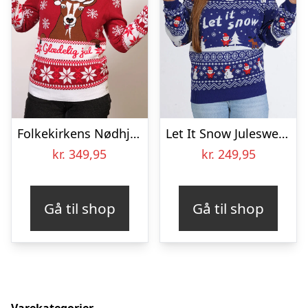
Folkekirkens Nødhjælp Julesweater – dame / kvinder.
Let It Snow Julesweateren – dame / kvinder
kr.
349,95
kr.
249,95
Gå til shop
Gå til shop
Varekategorier