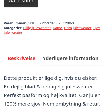
Gå til shop
Varenummer (SKU):
8229597873375339060
Kategorier:
Billig julesweater
,
Dame
,
Grim julesweater
,
Sjov
julesweater
Beskrivelse
Yderligere information
Dette produkt er lige dig, hvis du elsker:
En dejlig blød & behagelig julesweater.
Perfekt pasform og høj kvalitet. Gør julen
120% mere sjov. Nem ombytning & retur.