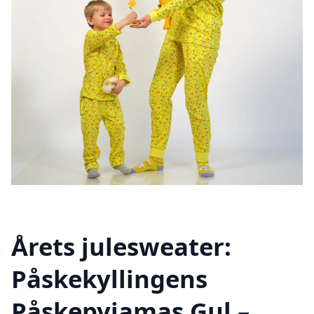
Årets julesweater:
Påskekyllingens
Påskepyjamas Gul –