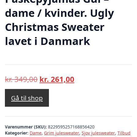
dame / kvinder. Ugly
Christmas Sweater
lavet i Danmark
Den
Den
kr.
349,00
kr.
261,00
oprindelige
aktuelle
pris
pris
Gå til shop
var:
er:
kr. 349,00.
kr. 261,00.
Varenummer (SKU):
8229595257168856420
Kategorier:
Dame
,
Grim julesweater
,
Sjov julesweater
,
Tilbud