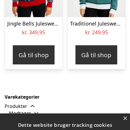
Jingle Bells Julesweateren – dame / kvinder
Traditionel Julesweater Grøn – dame / kvinder
kr.
349,95
kr.
249,95
Gå til shop
Gå til shop
Varekategorier
Produkter
Modtager
×
Tilbud
Dette website bruger tracking cookies
Typer