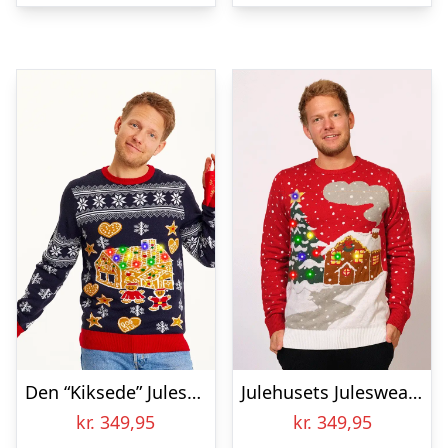
kr. 399,00.
kr. 169,00.
Den “Kiksede” Julesweater – herre / mænd
Julehusets Julesweater – herre / mænd
kr.
349,95
kr.
349,95