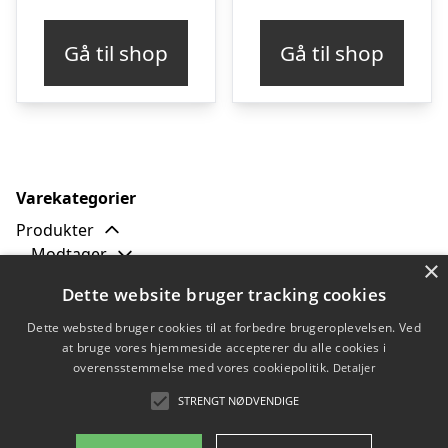
Gå til shop
Gå til shop
Varekategorier
Produkter
Modtager
×
Tilbud
Dette website bruger tracking cookies
Typer
Billig julesweater
Dette websted bruger cookies til at forbedre brugeroplevelsen. Ved
at bruge vores hjemmeside accepterer du alle cookies i
Grim julesweater
overensstemmelse med vores cookiepolitik.
Detaljer
Julesweater med lys
Sjov julesweater
STRENGT NØDVENDIGE