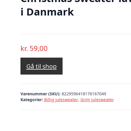
i Danmark
kr.
59,00
Gå til shop
Varenummer (SKU):
8229596418176167049
Kategorier:
Billig julesweater
,
Grim julesweater