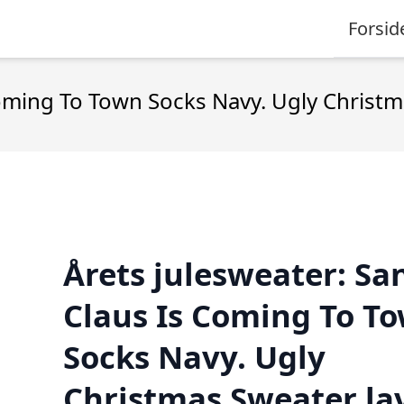
Forsid
Coming To Town Socks Navy. Ugly Christ
Årets julesweater: Sa
Claus Is Coming To T
Socks Navy. Ugly
Christmas Sweater la