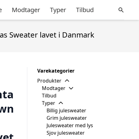
e
Modtager
Typer
Tilbud
mas Sweater lavet i Danmark
Varekategorier
Produkter
Modtager
nta
Tilbud
Typer
own
Billig julesweater
Grim julesweater
Julesweater med lys
Sjov julesweater
vet