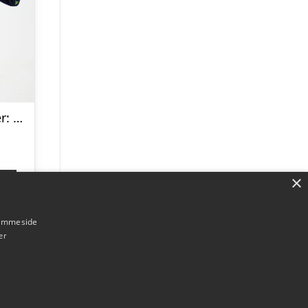
Årets julesweater: Heal The World Velgørenhed – herre / mænd. Ugly Christmas Sweater lavet i Danmark
×
p
hjemmeside
er