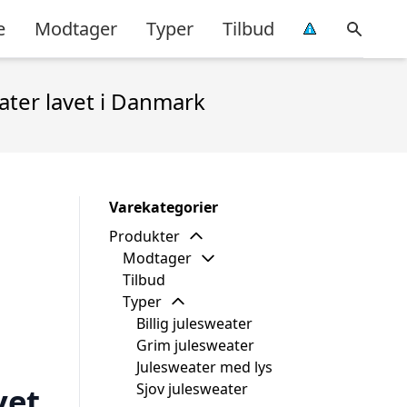
e
Modtager
Typer
Tilbud
ater lavet i Danmark
Varekategorier
Produkter
Modtager
Tilbud
Typer
Billig julesweater
Grim julesweater
Julesweater med lys
Sjov julesweater
vet