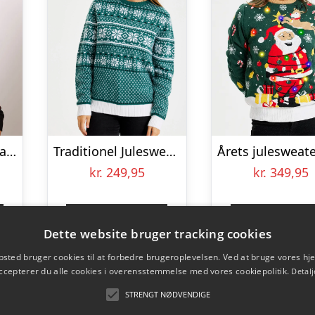
Den Glade Julesweater – dame / kvinder.
Traditionel Julesweater Grøn – dame / kvinder
kr.
249,95
kr.
349,95
Gå til shop
Gå til sho
Dette website bruger tracking cookies
sted bruger cookies til at forbedre brugeroplevelsen. Ved at bruge vores 
ccepterer du alle cookies i overensstemmelse med vores cookiepolitik.
Detalj
STRENGT NØDVENDIGE