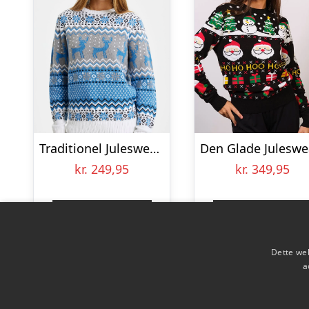
Traditionel Julesweater Blå – dame / kvinder
kr.
249,95
kr.
349,95
Gå til shop
Gå til shop
Dette web
a