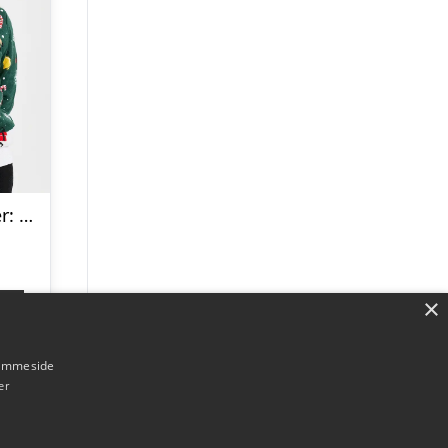
Årets julesweater: Santa Christmas Star – dame / kvinder. Ugly Christmas Sweater lavet i Danmark
×
p
hjemmeside
er