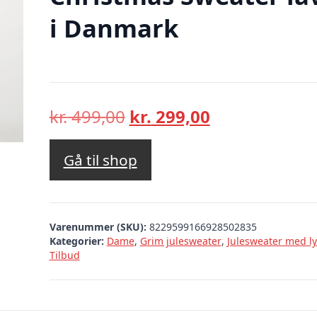
i Danmark
Den
Den
kr.
499,00
kr.
299,00
oprindelige
aktuelle
pris
pris
Gå til shop
var:
er:
kr. 499,00.
kr. 299,00.
Varenummer (SKU):
8229599166928502835
Kategorier:
Dame
,
Grim julesweater
,
Julesweater med ly
Tilbud