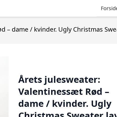
Forsid
ød – dame / kvinder. Ugly Christmas Swe
Årets julesweater:
Valentinessæt Rød –
dame / kvinder. Ugly
Christmas Sweater la