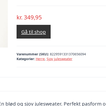
kr.
349,95
Gå til shop
Varenummer (SKU):
8229591331370656094
Kategorier:
Herre
,
Sjov julesweater
:En blød og sjov julesweater. Perfekt pasform 