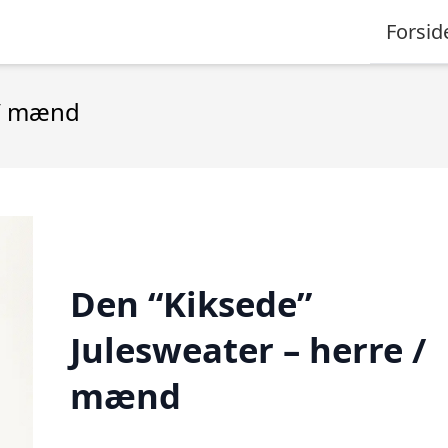
Forsid
 / mænd
Den “Kiksede”
Julesweater – herre /
mænd