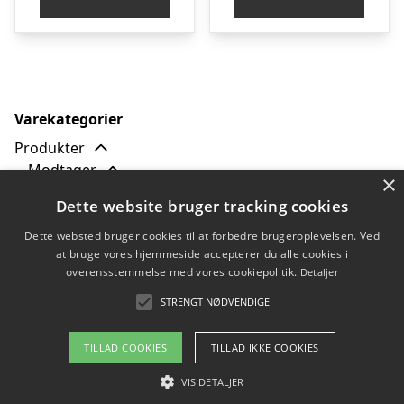
var:
er:
kr. 399,00.
kr. 
Varekategorier
Produkter
Modtager
×
Børn
Dette website bruger tracking cookies
Dame
Herre
Dette websted bruger cookies til at forbedre brugeroplevelsen. Ved
at bruge vores hjemmeside accepterer du alle cookies i
Hund
overensstemmelse med vores cookiepolitik.
Detaljer
Tilbud
Typer
STRENGT NØDVENDIGE
TILLAD COOKIES
TILLAD IKKE COOKIES
Copyright 2026 - Pilanto Aps
VIS DETALJER
Forside
Om / kontakt
Blog
Betingelser