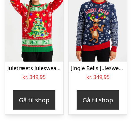
Juletræets Julesweater Rød LED – dame / kvinder
Jingle Bells Julesweateren – dame / kvinder
kr.
349,95
kr.
349,95
Gå til shop
Gå til shop