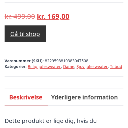
Den
Den
kr.
499,00
kr.
169,00
oprindelige
aktuelle
pris
pris
Gå til shop
var:
er:
kr. 499,00.
kr. 169,00.
Varenummer (SKU):
8229598810383047508
Kategorier:
Billig julesweater
,
Dame
,
Sjov julesweater
,
Tilbud
Beskrivelse
Yderligere information
Dette produkt er lige dig, hvis du