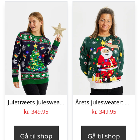
Juletræets Julesweater Navy LED – dame / kvinder
Årets julesweater: Santa Christmas Star – dame / kvinder. Ugly Christmas Sweater lavet i Danmark
kr.
349,95
kr.
349,95
Gå til shop
Gå til shop