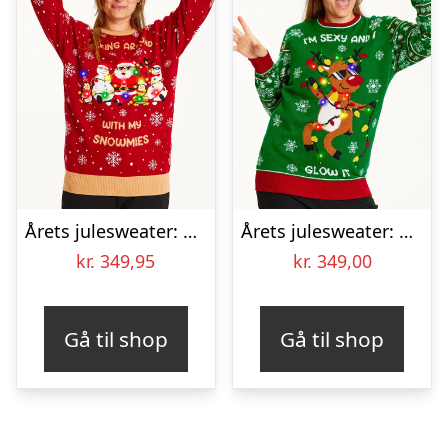
Årets julesweater: Walking Around With My Snowmies LED – dame / kvinder. Ugly Christmas Sweater lavet i Danmark
Årets julesweater: Sexy And I Glow It Grøn – dame / kvinder. Ugly Christmas Sweater lavet i Danmark
kr.
349,95
kr.
349,00
Gå til shop
Gå til shop