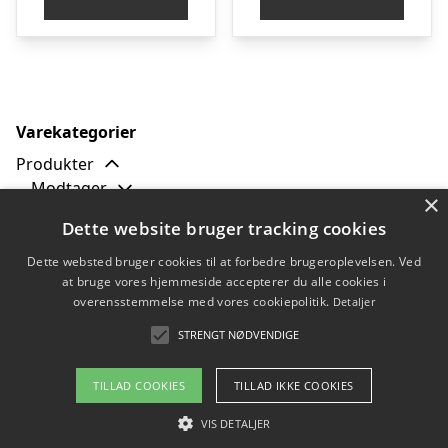
Varekategorier
Produkter
Modtager
×
Tilbud
Dette website bruger tracking cookies
Typer
Billig julesweater
Dette websted bruger cookies til at forbedre brugeroplevelsen. Ved
at bruge vores hjemmeside accepterer du alle cookies i
Grim julesweater
overensstemmelse med vores cookiepolitik.
Detaljer
Julesweater med lys
Sjov julesweater
STRENGT NØDVENDIGE
TILLAD COOKIES
TILLAD IKKE COOKIES
Copyright 2026 - Pilanto Aps
VIS DETALJER
Forside
Om / kontakt
Blog
Betingelser