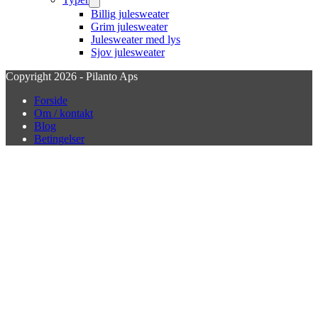
Billig julesweater
Grim julesweater
Julesweater med lys
Sjov julesweater
Copyright 2026 - Pilanto Aps
Forside
Om / kontakt
Blog
Betingelser