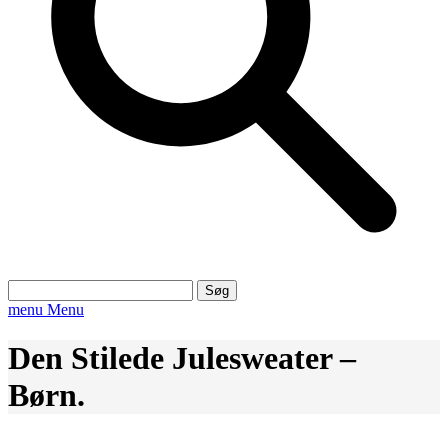
Søg
efter:
menu
Menu
Den Stilede Julesweater –
Børn.