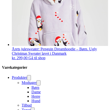
Årets julesweater: Penguin Dreamhoodie – Børn. Ugly
Christmas Sweater lavet i Danmark
kr.
299,00
Gå til shop
Varekategorier
Produkter
Modtager
Børn
Dame
Herre
Hund
Tilbud
Typer