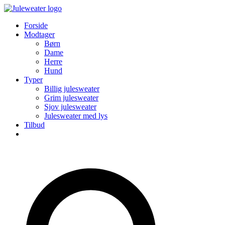
Forside
Modtager
Børn
Dame
Herre
Hund
Typer
Billig julesweater
Grim julesweater
Sjov julesweater
Julesweater med lys
Tilbud