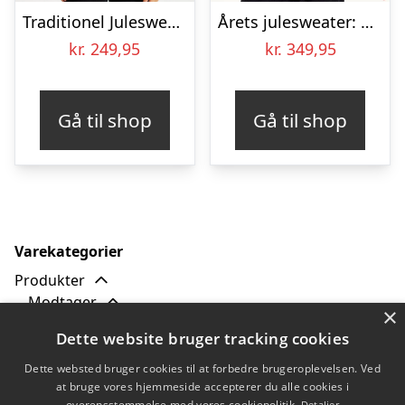
Traditionel Julesweater Grøn – dame / kvinder
Årets julesweater: Sexy And I Glow It Blå – dame / kvinder. Ugly Christmas Sweater lavet i Danmark
kr.
249,95
kr.
349,95
Gå til shop
Gå til shop
Varekategorier
Produkter
Modtager
×
Børn
Dette website bruger tracking cookies
Dame
Herre
Dette websted bruger cookies til at forbedre brugeroplevelsen. Ved
Hund
at bruge vores hjemmeside accepterer du alle cookies i
overensstemmelse med vores cookiepolitik.
Detaljer