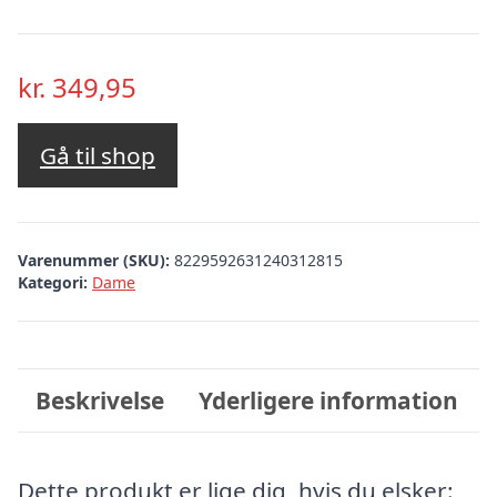
kr.
349,95
Gå til shop
Varenummer (SKU):
8229592631240312815
Kategori:
Dame
Beskrivelse
Yderligere information
Dette produkt er lige dig, hvis du elsker: