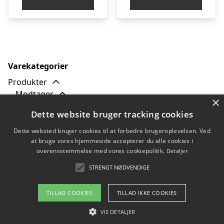
Varekategorier
Produkter
Modtager
×
Børn
Dette website bruger tracking cookies
Dame
Herre
Dette websted bruger cookies til at forbedre brugeroplevelsen. Ved
at bruge vores hjemmeside accepterer du alle cookies i
Hund
overensstemmelse med vores cookiepolitik.
Detaljer
Tilbud
Typer
STRENGT NØDVENDIGE
TILLAD COOKIES
TILLAD IKKE COOKIES
Copyright 2026 - Pilanto Aps
VIS DETALJER
Forside
Om / kontakt
Blog
Betingelser