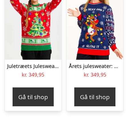
Juletræets Julesweater Rød LED – dame / kvinder
Årets julesweater: Sexy And I Glow It Blå – dame / kvinder. Ugly Christmas Sweater lavet i Danmark
kr.
349,95
kr.
349,95
Gå til shop
Gå til shop